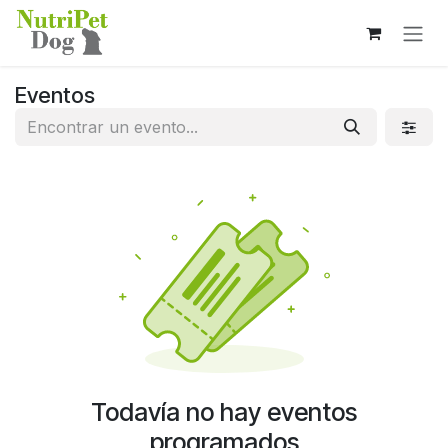
Ir al contenido
Eventos
Todavía no hay eventos
programados